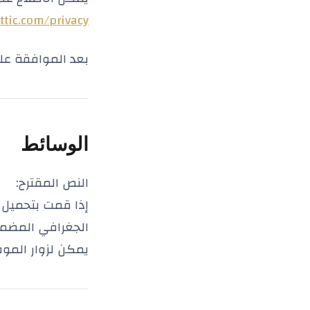
tic.com/privacy/
بعد الموافقة ع
الوسائط
النص المقترح:
إذا قمت بتحميل ص
الجغرافي المضمنة (F GPS
يمكن لزوار الموق