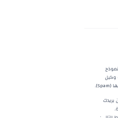
نموذج
لزائر وسلسلة وكيل
S).
 بريدك
.